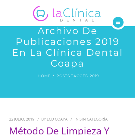
TRATAMIENTOS
DENTISTAS
Archivo De
INICIO
BLOG
Publicaciones 2019
NOSOTROS
En La Clínica Dental
CONTÁCTANOS
TRATAMIENTOS
Coapa
DENTISTAS
HOME
POSTS TAGGED 2019
BLOG
CONTÁCTANOS
22 JULIO, 2019
BY
LCD COAPA
IN
SIN CATEGORÍA
Método De Limpieza Y