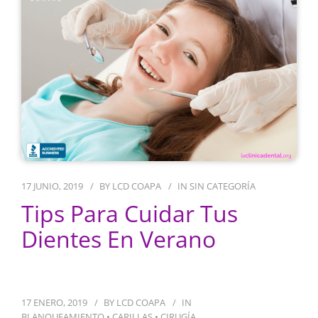
17 JUNIO, 2019
BY
LCD COAPA
IN
SIN CATEGORÍA
Tips Para Cuidar Tus
Dientes En Verano
17 ENERO, 2019
BY
LCD COAPA
IN
BLANQUEAMIENTO
•
CARILLAS
•
CIRUGÍA