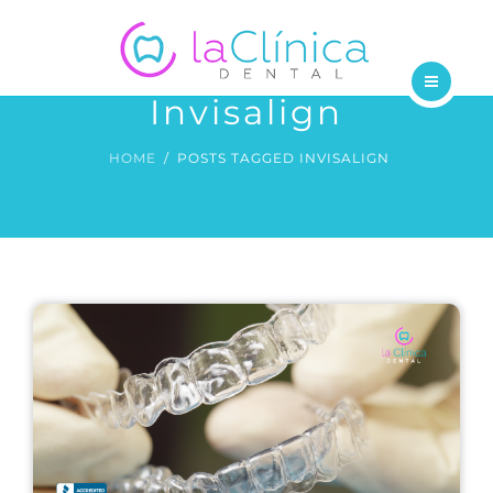
TRATAMIENTOS
DENTISTAS
Invisalign
INICIO
BLOG
HOME
POSTS TAGGED INVISALIGN
NOSOTROS
CONTÁCTANOS
TRATAMIENTOS
DENTISTAS
BLOG
CONTÁCTANOS